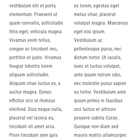
vestibulum elit et porta
ex lorem, egestas eget
elementum. Praesent ut
metus vitae, placerat
quam convallis, sollicitudin
volutpat magna. Maecenas
felis eget, vehicula magna.
eget nisi ipsum.
Vivamus enim tellus,
Vestibulum ac
congue ac tincidunt nec,
pellentesque purus, nec
porttitor et justo. Vivamus
dictum tortor. Ut iaculis,
feugiat lobortis lorem
nunc et luctus volutpat,
aliquam sollicitudin.
ante ipsum rutrum odio,
Aliquam vitae luctus ex, a
nec molestie purus sapien
auctor magna. Donec
eu tortor. Vestibulum ante
efficitur orci ut rhoncus
ipsum primis in faucibus
eleifend. Duis neque nulla,
orci luctus et ultrices
placerat vel lacinia eu,
posuere cubilia Curae;
tincidunt sit amet arcu.
Quisque non diam sed
Proin tincidunt sem quis
mauris mattis ullamcorper.